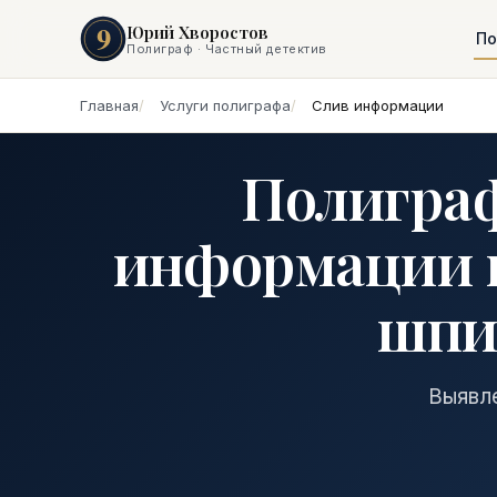
9
Юрий Хворостов
По
Полиграф · Частный детектив
Главная
Услуги полиграфа
Слив информации
Полиграф
информации 
шпи
Выявл