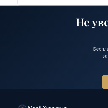
Не ув
Беспла
за
Юрий Хворостов