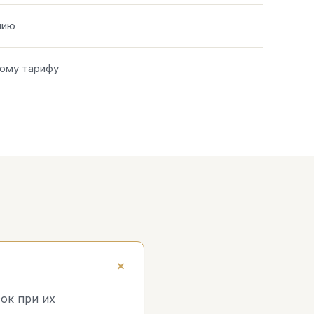
нию
ому тарифу
ок при их