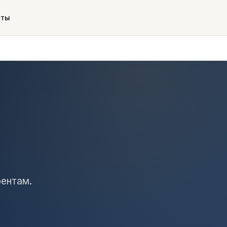
кты
ентам.