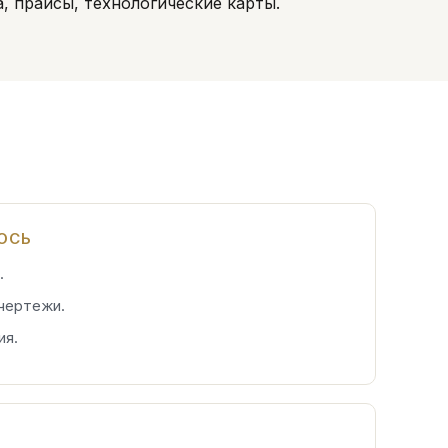
а, прайсы, технологические карты.
ЛОСЬ
.
 чертежи.
ия.