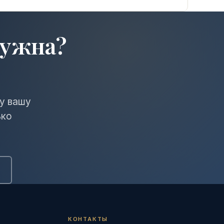
нужна?
му вашу
ько
КОНТАКТЫ