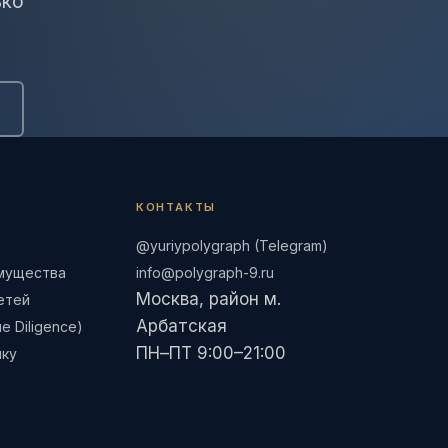
ько
КОНТАКТЫ
@yuriypolygraph (Telegram)
имущества
info@polygraph-9.ru
Москва, район м.
етей
Арбатская
 Diligence)
ПН–ПТ 9:00–21:00
шку