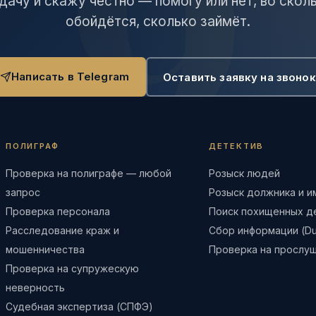
дачу и скажу честно — помогу или нет, во скол
обойдётся, сколько займёт.
Написать в Telegram
Оставить заявку на звонок
ПОЛИГРАФ
ДЕТЕКТИВ
Проверка на полиграфе — любой
Розыск людей
запрос
Розыск должника и 
Проверка персонала
Поиск похищенных д
Расследование краж и
Сбор информации (Due
мошенничества
Проверка на прослу
Проверка на супружескую
неверность
Судебная экспертиза (СПФЭ)