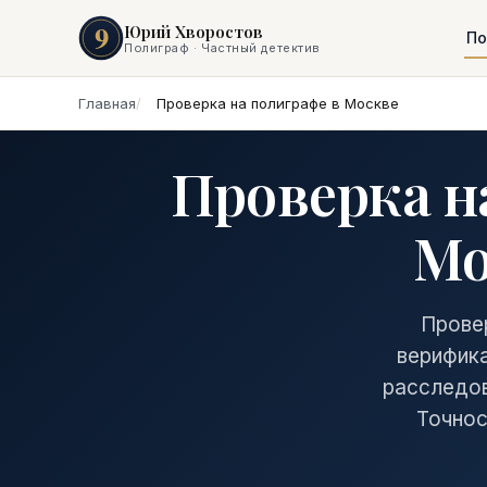
9
Юрий Хворостов
По
Полиграф · Частный детектив
Главная
Проверка на полиграфе в Москве
Проверка н
Мо
Прове
верифика
расследов
Точнос