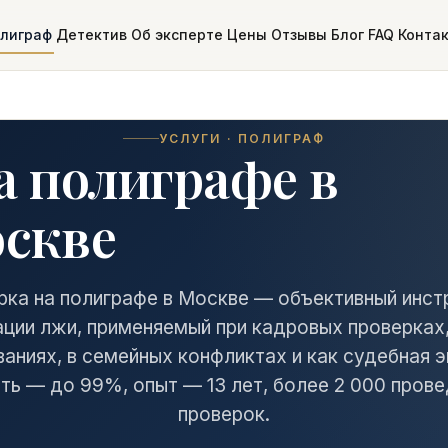
лиграф
Детектив
Об эксперте
Цены
Отзывы
Блог
FAQ
Конта
УСЛУГИ · ПОЛИГРАФ
а полиграфе в
скве
рка на полиграфе в Москве — объективный инст
ции лжи, применяемый при кадровых проверках
аниях, в семейных конфликтах и как судебная э
ть — до 99%, опыт — 13 лет, более 2 000 пров
проверок.