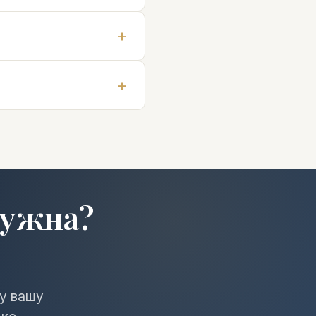
нужна?
му вашу