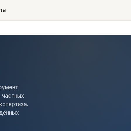
кты
румент
, частных
кспертиза.
едённых