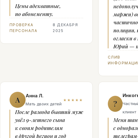
Цены адекватные,
недополу
по абонементу.
маржи) в
частично.
ПРОВЕРКА
8 ДЕКАБРЯ
полиции, 
ПЕРСОНАЛА
2025
огласки в
Юрий — п
СЛИВ
ИНФОРМАЦИ
Инког
Анна Л.
А
★★★★★
?
Частны
Мать двоих детей
После развода бывший муж
клиент
увёз 9-летнего сына
Меня ша
к своим родителям
с однораз
в другой регион и год
телеграм