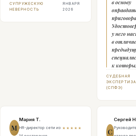
в основу
СУПРУЖЕСКУЮ
ЯНВАРЯ
оправдат
НЕВЕРНОСТЬ
2026
приговора
Удостове
у него на
в отличи
предыдущ
специали
к которы
СУДЕБНАЯ
ЭКСПЕРТИЗ
(СПФЭ)
Мария Т.
Сергей Н
М
HR-директор сети из
Руководит
★★★★★
С
14 ресторанов
отдела пр