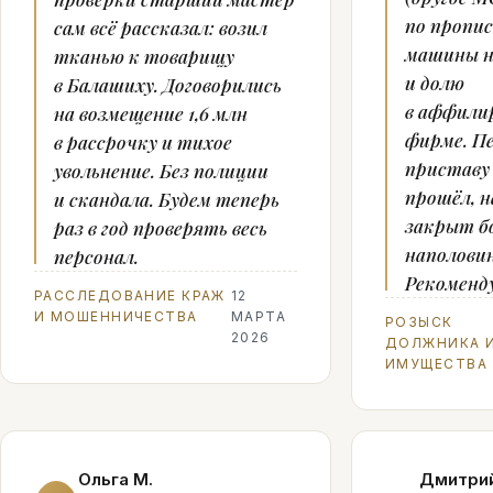
по пропис
сам всё рассказал: возил
машины н
тканью к товарищу
и долю
в Балашиху. Договорились
в аффили
на возмещение 1,6 млн
фирме. П
в рассрочку и тихое
приставу
увольнение. Без полиции
прошёл, н
и скандала. Будем теперь
закрыт б
раз в год проверять весь
наполовин
персонал.
Рекоменд
РАССЛЕДОВАНИЕ КРАЖ
12
И МОШЕННИЧЕСТВА
МАРТА
РОЗЫСК
2026
ДОЛЖНИКА 
ИМУЩЕСТВА
Ольга М.
Дмитрий