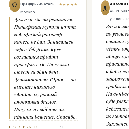
О
адвокат
Предприниматель,
★★★★★
Д
АБ «Право
Москва
Долго не могла решиться.
уголовны
Заказыв
Подозрения мучили почти
по уголов
год, прямой разговор
статья 15
ничего не дал. Записалась
чётко от
через Telegram, муж
процессуа
согласился пройти
правильн
проверку сам. Получила
оформлен
ответ за один день.
заключен
Деликатность Юрия — на
графики, 
высоте: никакого
На допрос
«допроса», ровный
суде увер
спокойный диалог.
держался
Получила свой ответ,
по метод
приняла решение. Спасибо.
Заключен
ПРОВЕРКА НА
21