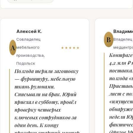
Алексей К.
Владими
В
Совладелец
Владелец
А
мебельного
медцентр
★★★★★
Контраге
производства,
4,2 млн ₽ 
Подольск
поставкам
Полгода теряли заготовку
полгода «
— фурнитуру, мебельную
Приставы
ткань рулонами.
лист с п
Списывали на брак. Юрий
«имущест
приехал в субботу, провёл
обнаруже
проверку четверых
недели Ю
ключевых сотрудников за
фактичес
один день. К концу
(другое М
проверки старший мастер