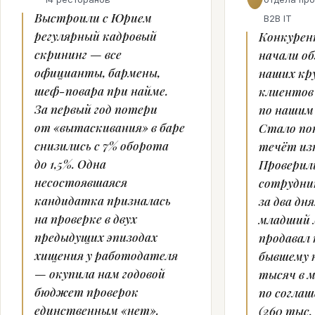
Выстроили с Юрием
B2B IT
регулярный кадровый
Конкурен
скрининг — все
начали о
официанты, бармены,
наших кр
шеф-повара при найме.
клиентов
За первый год потери
по нашим
от «вытаскивания» в баре
Стало по
снизились с 7% оборота
течёт из
до 1,5%. Одна
Проверил
несостоявшаяся
сотрудни
кандидатка призналась
за два дн
на проверке в двух
младший 
предыдущих эпизодах
продавал
хищения у работодателя
бывшему к
— окупила нам годовой
тысяч в м
бюджет проверок
по соглаш
единственным «нет».
(260 тыс.