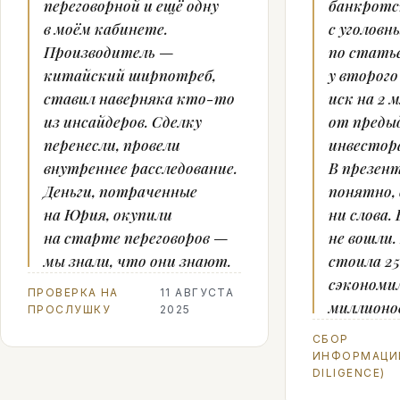
переговорной и ещё одну
банкротс
в моём кабинете.
с уголовн
Производитель —
по статье
китайский ширпотреб,
у второг
ставил наверняка кто-то
иск на 2 
из инсайдеров. Сделку
от преды
перенесли, провели
инвестор
внутреннее расследование.
В презен
Деньги, потраченные
понятно,
на Юрия, окупили
ни слова. 
на старте переговоров —
не вошли.
мы знали, что они знают.
стоила 2
сэкономи
ПРОВЕРКА НА
11 АВГУСТА
миллионо
ПРОСЛУШКУ
2025
СБОР
ИНФОРМАЦИИ
DILIGENCE)