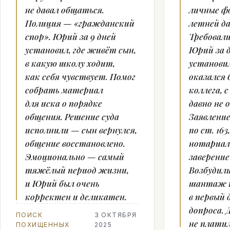
не давал общаться.
личные ф
Полиция — «гражданский
летней д
спор». Юрий за 9 дней
Требовали
установил, где живёт сын,
Юрий за д
в какую школу ходит,
установи
как себя чувствует. Помог
оказался
собрать материал
коллега, 
для иска о порядке
давно не 
общения. Решение суда
Заявление
исполнили — сын вернулся,
по ст. 163,
общение восстановлено.
нотариал
Эмоционально — самый
заверение
тяжёлый период жизни,
Возбудили
и Юрий был очень
шантаж 
корректен и деликатен.
в первый 
допроса. 
ПОИСК
3 ОКТЯБРЯ
не платил
ПОХИЩЕННЫХ
2025