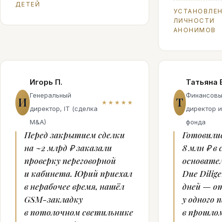
ДЕТЕЙ
УСТАНОВЛЕ
ЛИЧНОСТИ
АНОНИМОВ
Игорь П.
Татьяна 
Генеральный
Финансов
И
Т
★★★★★
директор, IT (сделка
директор и
M&A)
фонда
Перед закрытием сделки
Готовили
на ~2 млрд ₽ заказали
8 млн ₽ в
проверку переговорной
основател
и кабинета. Юрий приехал
Due Dilige
в нерабочее время, нашёл
дней — о
GSM-закладку
у одного 
в потолочном светильнике
в прошлом