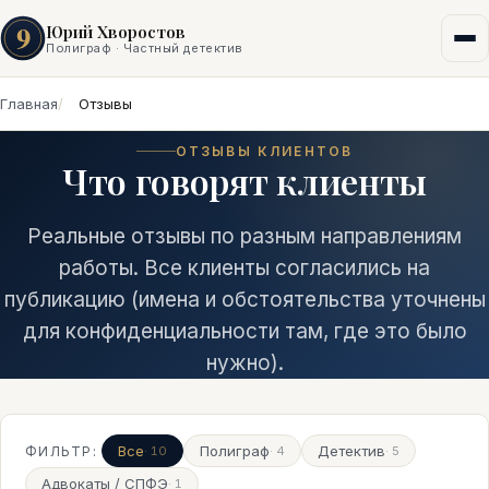
9
Юрий Хворостов
Полиграф · Частный детектив
Главная
Отзывы
ОТЗЫВЫ КЛИЕНТОВ
Что говорят клиенты
Реальные отзывы по разным направлениям
работы. Все клиенты согласились на
публикацию (имена и обстоятельства уточнены
для конфиденциальности там, где это было
нужно).
Все
Полиграф
Детектив
ФИЛЬТР:
· 10
· 4
· 5
Адвокаты / СПФЭ
· 1