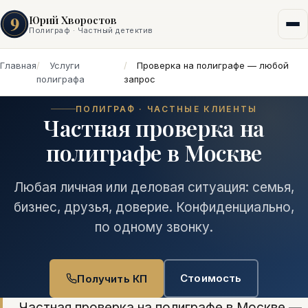
9
Юрий Хворостов
Полиграф · Частный детектив
Главная
Услуги
Проверка на полиграфе — любой
полиграфа
запрос
ПОЛИГРАФ · ЧАСТНЫЕ КЛИЕНТЫ
Частная проверка на
полиграфе в Москве
Любая личная или деловая ситуация: семья,
бизнес, друзья, доверие. Конфиденциально,
по одному звонку.
Стоимость
Получить КП
Частная проверка на полиграфе в Москве —